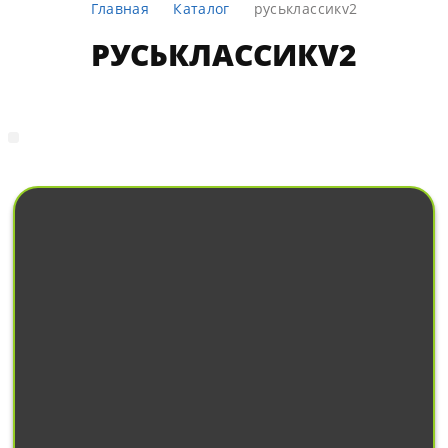
Главная
Каталог
руськлассикv2
РУСЬКЛАССИКV2