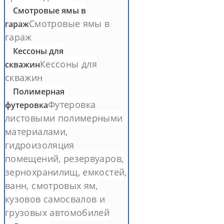
Смотровые ямы в
Смотровые ямы в
гараж
гараж
Кессоны для
Кессоны для
скважин
скважин
Полимерная
Футеровка
футеровка
листовыми полимерными
материалами,
гидроизоляция
помещений, резервуаров,
зернохранилищ, емкостей,
ванн, смотровых ям,
кузовов самосвалов и
грузовых автомобилей